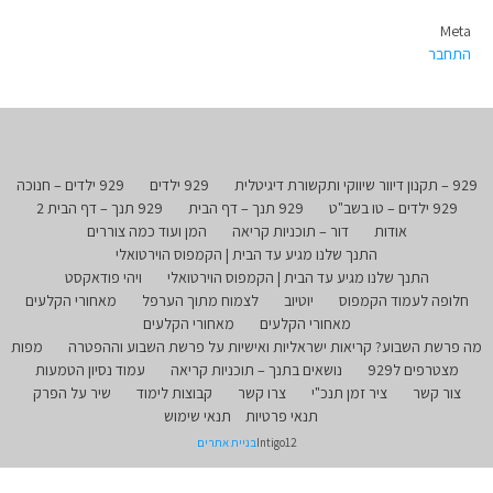
Meta
התחבר
929 – תקנון דיוור שיווקי ותקשורת דיגיטלית
929 ילדים
929 ילדים – חנוכה
929 ילדים – טו בשב"ט
929 תנך – דף הבית
929 תנך – דף הבית 2
אודות
דור – תוכניות קריאה
המן ועוד כמה צוררים
התנך שלנו מגיע עד הבית | הקמפוס הוירטואלי
התנך שלנו מגיע עד הבית | הקמפוס הוירטואלי
ויהי פודאקסט
חלופה לעמוד הקמפוס
יוטיוב
לצמוח מתוך הערפל
מאחורי הקלעים
מאחורי הקלעים
מאחורי הקלעים
מה פרשת השבוע? קריאות ישראליות ואישיות על פרשת השבוע וההפטרה
מפות
מצטרפים ל929
נושאים בתנך – תוכניות קריאה
עמוד נסיון הטמעות
צור קשר
ציר זמן תנכ"י
צרו קשר
קבוצות לימוד
שיר על הפרק
תנאי פרטיות
תנאי שימוש
Intigo12
בניית אתרים