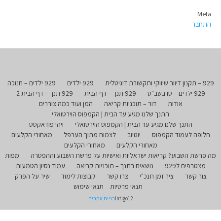
Meta
התחבר
929 – תקנון דיוור שיווקי ותקשורת דיגיטלית
929 ילדים
929 ילדים – חנוכה
929 ילדים – טו בשב"ט
929 תנך – דף הבית
929 תנך – דף הבית 2
אודות
דור – תוכניות קריאה
המן ועוד כמה צוררים
התנך שלנו מגיע עד הבית | הקמפוס הוירטואלי
התנך שלנו מגיע עד הבית | הקמפוס הוירטואלי
ויהי פודאקסט
חלופה לעמוד הקמפוס
יוטיוב
לצמוח מתוך הערפל
מאחורי הקלעים
מאחורי הקלעים
מאחורי הקלעים
מה פרשת השבוע? קריאות ישראליות ואישיות על פרשת השבוע וההפטרה
מפות
מצטרפים ל929
נושאים בתנך – תוכניות קריאה
עמוד נסיון הטמעות
צור קשר
ציר זמן תנכ"י
צרו קשר
קבוצות לימוד
שיר על הפרק
תנאי פרטיות
תנאי שימוש
Intigo12
בניית אתרים