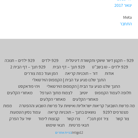
ינואר 2017
Meta
התחבר
929 – תקנון דיוור שיווקי ותקשורת דיגיטלית
929 ילדים
929 ילדים – חנוכה
929 ילדים – טו בשב"ט
929 תנך – דף הבית
929 תנך – דף הבית 2
אודות
דור – תוכניות קריאה
המן ועוד כמה צוררים
התנך שלנו מגיע עד הבית | הקמפוס הוירטואלי
התנך שלנו מגיע עד הבית | הקמפוס הוירטואלי
ויהי פודאקסט
חלופה לעמוד הקמפוס
יוטיוב
לצמוח מתוך הערפל
מאחורי הקלעים
מאחורי הקלעים
מאחורי הקלעים
מה פרשת השבוע? קריאות ישראליות ואישיות על פרשת השבוע וההפטרה
מפות
מצטרפים ל929
נושאים בתנך – תוכניות קריאה
עמוד נסיון הטמעות
צור קשר
ציר זמן תנכ"י
צרו קשר
קבוצות לימוד
שיר על הפרק
תנאי פרטיות
תנאי שימוש
Intigo12
בניית אתרים