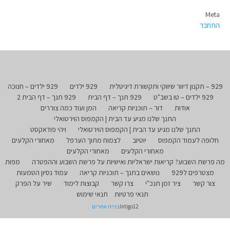
Meta
התחבר
929 – תקנון דיוור שיווקי ותקשורת דיגיטלית
929 ילדים
929 ילדים – חנוכה
929 ילדים – טו בשב"ט
929 תנך – דף הבית
929 תנך – דף הבית 2
אודות
דור – תוכניות קריאה
המן ועוד כמה צוררים
התנך שלנו מגיע עד הבית | הקמפוס הוירטואלי
התנך שלנו מגיע עד הבית | הקמפוס הוירטואלי
ויהי פודאקסט
חלופה לעמוד הקמפוס
יוטיוב
לצמוח מתוך הערפל
מאחורי הקלעים
מאחורי הקלעים
מאחורי הקלעים
מה פרשת השבוע? קריאות ישראליות ואישיות על פרשת השבוע וההפטרה
מפות
מצטרפים ל929
נושאים בתנך – תוכניות קריאה
עמוד נסיון הטמעות
צור קשר
ציר זמן תנכ"י
צרו קשר
קבוצות לימוד
שיר על הפרק
תנאי פרטיות
תנאי שימוש
Intigo12
בניית אתרים