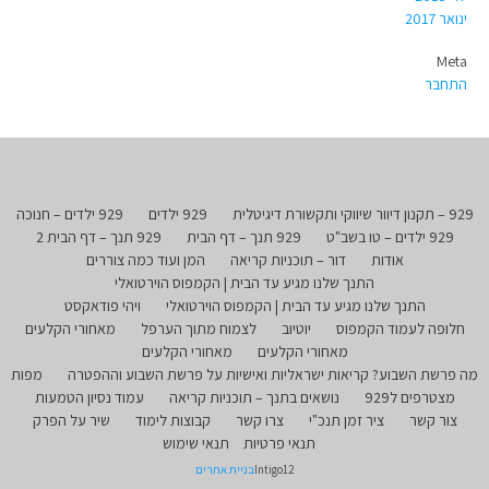
ינואר 2017
Meta
התחבר
929 – תקנון דיוור שיווקי ותקשורת דיגיטלית
929 ילדים
929 ילדים – חנוכה
929 ילדים – טו בשב"ט
929 תנך – דף הבית
929 תנך – דף הבית 2
אודות
דור – תוכניות קריאה
המן ועוד כמה צוררים
התנך שלנו מגיע עד הבית | הקמפוס הוירטואלי
התנך שלנו מגיע עד הבית | הקמפוס הוירטואלי
ויהי פודאקסט
חלופה לעמוד הקמפוס
יוטיוב
לצמוח מתוך הערפל
מאחורי הקלעים
מאחורי הקלעים
מאחורי הקלעים
מה פרשת השבוע? קריאות ישראליות ואישיות על פרשת השבוע וההפטרה
מפות
מצטרפים ל929
נושאים בתנך – תוכניות קריאה
עמוד נסיון הטמעות
צור קשר
ציר זמן תנכ"י
צרו קשר
קבוצות לימוד
שיר על הפרק
תנאי פרטיות
תנאי שימוש
Intigo12
בניית אתרים