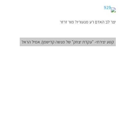
יצר לב האדם רע מנעוריו? מור זרזר
קטע יצירתי- "עקדת יצחק" של מנשה קדישמן/ אמיל הראל