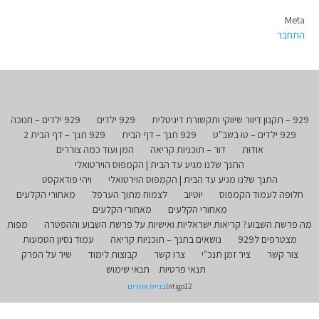
Meta
התחבר
929 – תקנון דיוור שיווקי ותקשורת דיגיטלית
929 ילדים
929 ילדים – חנוכה
929 ילדים – טו בשב"ט
929 תנך – דף הבית
929 תנך – דף הבית 2
אודות
דור – תוכניות קריאה
המן ועוד כמה צוררים
התנך שלנו מגיע עד הבית | הקמפוס הוירטואלי
התנך שלנו מגיע עד הבית | הקמפוס הוירטואלי
ויהי פודאקסט
חלופה לעמוד הקמפוס
יוטיוב
לצמוח מתוך הערפל
מאחורי הקלעים
מאחורי הקלעים
מאחורי הקלעים
מה פרשת השבוע? קריאות ישראליות ואישיות על פרשת השבוע וההפטרה
מפות
מצטרפים ל929
נושאים בתנך – תוכניות קריאה
עמוד נסיון הטמעות
צור קשר
ציר זמן תנכ"י
צרו קשר
קבוצות לימוד
שיר על הפרק
תנאי פרטיות
תנאי שימוש
Intigo12
בניית אתרים