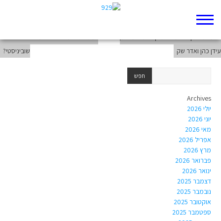
זָכוֹר אֶת-יוֹם הַשַּׁבָּת, לְקַדְּשׁוֹ / אייל נחמיאס ויובל קורן
שמות פרק כ- חמדנות וקרנות נאמנות/
מגילת רות – סיפור פמיניסטי או סיפור
עידן כהן ואדר שק
שוביניסטי?
Archives
יולי 2026
יוני 2026
מאי 2026
אפריל 2026
מרץ 2026
פברואר 2026
ינואר 2026
דצמבר 2025
נובמבר 2025
אוקטובר 2025
ספטמבר 2025