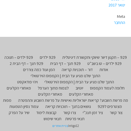
ינואר 2017
Meta
התחבר
929 – תקנון דיוור שיווקי ותקשורת דיגיטלית
929 ילדים
929 ילדים – חנוכה
929 ילדים – טו בשב"ט
929 תנך – דף הבית
929 תנך – דף הבית 2
אודות
דור – תוכניות קריאה
המן ועוד כמה צוררים
התנך שלנו מגיע עד הבית | הקמפוס הוירטואלי
התנך שלנו מגיע עד הבית | הקמפוס הוירטואלי
ויהי פודאקסט
חלופה לעמוד הקמפוס
יוטיוב
לצמוח מתוך הערפל
מאחורי הקלעים
מאחורי הקלעים
מאחורי הקלעים
מה פרשת השבוע? קריאות ישראליות ואישיות על פרשת השבוע וההפטרה
מפות
מצטרפים ל929
נושאים בתנך – תוכניות קריאה
עמוד נסיון הטמעות
צור קשר
ציר זמן תנכ"י
צרו קשר
קבוצות לימוד
שיר על הפרק
תנאי פרטיות
תנאי שימוש
Intigo12
בניית אתרים