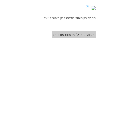
הקשר בין סיפור בודהה לבין סיפור דניאל
יהושע פרק ט׳ פרשנות מודרנית