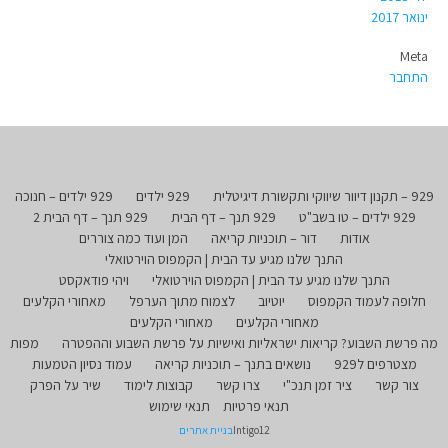
ינואר 2017
Meta
התחבר
929 – תקנון דיוור שיווקי ותקשורת דיגיטלית
929 ילדים
929 ילדים – חנוכה
929 ילדים – טו בשב"ט
929 תנך – דף הבית
929 תנך – דף הבית 2
אודות
דור – תוכניות קריאה
המן ועוד כמה צוררים
התנך שלנו מגיע עד הבית | הקמפוס הוירטואלי
התנך שלנו מגיע עד הבית | הקמפוס הוירטואלי
ויהי פודאקסט
חלופה לעמוד הקמפוס
יוטיוב
לצמוח מתוך הערפל
מאחורי הקלעים
מאחורי הקלעים
מאחורי הקלעים
מה פרשת השבוע? קריאות ישראליות ואישיות על פרשת השבוע וההפטרה
מפות
מצטרפים ל929
נושאים בתנך – תוכניות קריאה
עמוד נסיון הטמעות
צור קשר
ציר זמן תנכ"י
צרו קשר
קבוצות לימוד
שיר על הפרק
תנאי פרטיות
תנאי שימוש
Intigo12
בניית אתרים