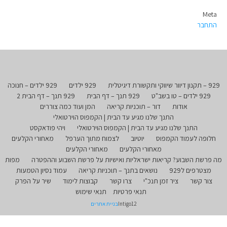
Meta
התחבר
929 – תקנון דיוור שיווקי ותקשורת דיגיטלית
929 ילדים
929 ילדים – חנוכה
929 ילדים – טו בשב"ט
929 תנך – דף הבית
929 תנך – דף הבית 2
אודות
דור – תוכניות קריאה
המן ועוד כמה צוררים
התנך שלנו מגיע עד הבית | הקמפוס הוירטואלי
התנך שלנו מגיע עד הבית | הקמפוס הוירטואלי
ויהי פודאקסט
חלופה לעמוד הקמפוס
יוטיוב
לצמוח מתוך הערפל
מאחורי הקלעים
מאחורי הקלעים
מאחורי הקלעים
מה פרשת השבוע? קריאות ישראליות ואישיות על פרשת השבוע וההפטרה
מפות
מצטרפים ל929
נושאים בתנך – תוכניות קריאה
עמוד נסיון הטמעות
צור קשר
ציר זמן תנכ"י
צרו קשר
קבוצות לימוד
שיר על הפרק
תנאי פרטיות
תנאי שימוש
Intigo12
בניית אתרים