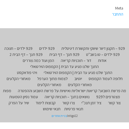
Meta
התחבר
929 – תקנון דיוור שיווקי ותקשורת דיגיטלית
929 ילדים
929 ילדים – חנוכה
929 ילדים – טו בשב"ט
929 תנך – דף הבית
929 תנך – דף הבית 2
אודות
דור – תוכניות קריאה
המן ועוד כמה צוררים
התנך שלנו מגיע עד הבית | הקמפוס הוירטואלי
התנך שלנו מגיע עד הבית | הקמפוס הוירטואלי
ויהי פודאקסט
חלופה לעמוד הקמפוס
יוטיוב
לצמוח מתוך הערפל
מאחורי הקלעים
מאחורי הקלעים
מאחורי הקלעים
מה פרשת השבוע? קריאות ישראליות ואישיות על פרשת השבוע וההפטרה
מפות
מצטרפים ל929
נושאים בתנך – תוכניות קריאה
עמוד נסיון הטמעות
צור קשר
ציר זמן תנכ"י
צרו קשר
קבוצות לימוד
שיר על הפרק
תנאי פרטיות
תנאי שימוש
Intigo12
בניית אתרים