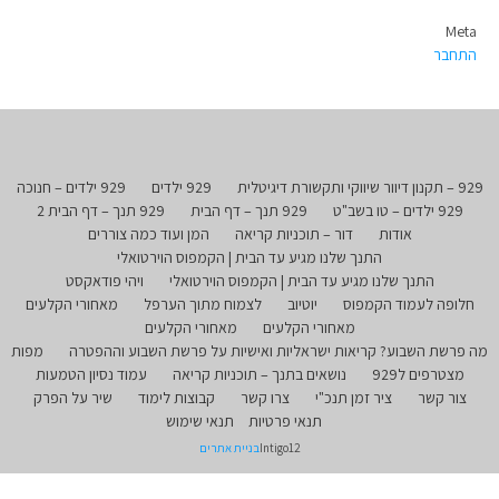
Meta
התחבר
929 – תקנון דיוור שיווקי ותקשורת דיגיטלית
929 ילדים
929 ילדים – חנוכה
929 ילדים – טו בשב"ט
929 תנך – דף הבית
929 תנך – דף הבית 2
אודות
דור – תוכניות קריאה
המן ועוד כמה צוררים
התנך שלנו מגיע עד הבית | הקמפוס הוירטואלי
התנך שלנו מגיע עד הבית | הקמפוס הוירטואלי
ויהי פודאקסט
חלופה לעמוד הקמפוס
יוטיוב
לצמוח מתוך הערפל
מאחורי הקלעים
מאחורי הקלעים
מאחורי הקלעים
מה פרשת השבוע? קריאות ישראליות ואישיות על פרשת השבוע וההפטרה
מפות
מצטרפים ל929
נושאים בתנך – תוכניות קריאה
עמוד נסיון הטמעות
צור קשר
ציר זמן תנכ"י
צרו קשר
קבוצות לימוד
שיר על הפרק
תנאי פרטיות
תנאי שימוש
Intigo12
בניית אתרים