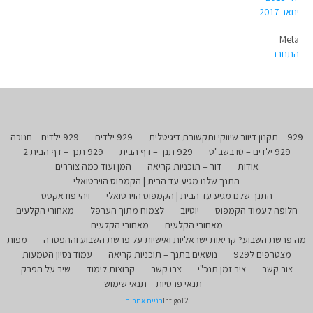
ינואר 2017
Meta
התחבר
929 – תקנון דיוור שיווקי ותקשורת דיגיטלית
929 ילדים
929 ילדים – חנוכה
929 ילדים – טו בשב"ט
929 תנך – דף הבית
929 תנך – דף הבית 2
אודות
דור – תוכניות קריאה
המן ועוד כמה צוררים
התנך שלנו מגיע עד הבית | הקמפוס הוירטואלי
התנך שלנו מגיע עד הבית | הקמפוס הוירטואלי
ויהי פודאקסט
חלופה לעמוד הקמפוס
יוטיוב
לצמוח מתוך הערפל
מאחורי הקלעים
מאחורי הקלעים
מאחורי הקלעים
מה פרשת השבוע? קריאות ישראליות ואישיות על פרשת השבוע וההפטרה
מפות
מצטרפים ל929
נושאים בתנך – תוכניות קריאה
עמוד נסיון הטמעות
צור קשר
ציר זמן תנכ"י
צרו קשר
קבוצות לימוד
שיר על הפרק
תנאי פרטיות
תנאי שימוש
Intigo12
בניית אתרים