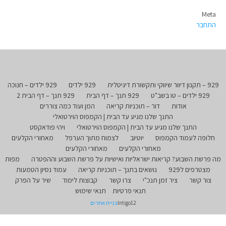
Meta
התחבר
929 – תקנון דיוור שיווקי ותקשורת דיגיטלית
929 ילדים
929 ילדים – חנוכה
929 ילדים – טו בשב"ט
929 תנך – דף הבית
929 תנך – דף הבית 2
אודות
דור – תוכניות קריאה
המן ועוד כמה צוררים
התנך שלנו מגיע עד הבית | הקמפוס הוירטואלי
התנך שלנו מגיע עד הבית | הקמפוס הוירטואלי
ויהי פודאקסט
חלופה לעמוד הקמפוס
יוטיוב
לצמוח מתוך הערפל
מאחורי הקלעים
מאחורי הקלעים
מאחורי הקלעים
מה פרשת השבוע? קריאות ישראליות ואישיות על פרשת השבוע וההפטרה
מפות
מצטרפים ל929
נושאים בתנך – תוכניות קריאה
עמוד נסיון הטמעות
צור קשר
ציר זמן תנכ"י
צרו קשר
קבוצות לימוד
שיר על הפרק
תנאי פרטיות
תנאי שימוש
Intigo12
בניית אתרים