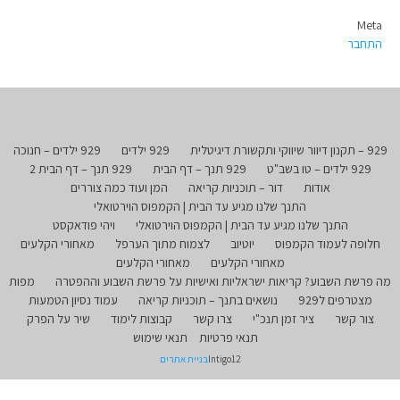
Meta
התחבר
929 – תקנון דיוור שיווקי ותקשורת דיגיטלית
929 ילדים
929 ילדים – חנוכה
929 ילדים – טו בשב"ט
929 תנך – דף הבית
929 תנך – דף הבית 2
אודות
דור – תוכניות קריאה
המן ועוד כמה צוררים
התנך שלנו מגיע עד הבית | הקמפוס הוירטואלי
התנך שלנו מגיע עד הבית | הקמפוס הוירטואלי
ויהי פודאקסט
חלופה לעמוד הקמפוס
יוטיוב
לצמוח מתוך הערפל
מאחורי הקלעים
מאחורי הקלעים
מאחורי הקלעים
מה פרשת השבוע? קריאות ישראליות ואישיות על פרשת השבוע וההפטרה
מפות
מצטרפים ל929
נושאים בתנך – תוכניות קריאה
עמוד נסיון הטמעות
צור קשר
ציר זמן תנכ"י
צרו קשר
קבוצות לימוד
שיר על הפרק
תנאי פרטיות
תנאי שימוש
Intigo12
בניית אתרים