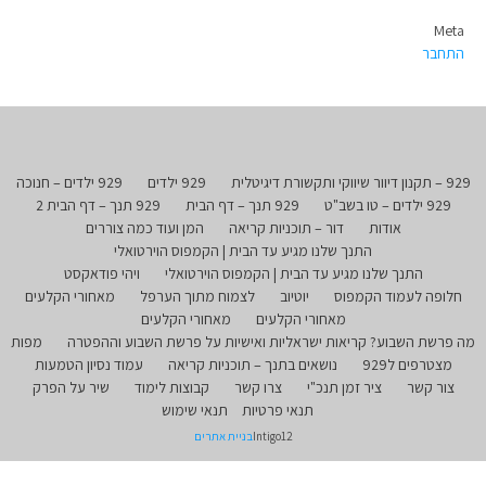
Meta
התחבר
929 – תקנון דיוור שיווקי ותקשורת דיגיטלית
929 ילדים
929 ילדים – חנוכה
929 ילדים – טו בשב"ט
929 תנך – דף הבית
929 תנך – דף הבית 2
אודות
דור – תוכניות קריאה
המן ועוד כמה צוררים
התנך שלנו מגיע עד הבית | הקמפוס הוירטואלי
התנך שלנו מגיע עד הבית | הקמפוס הוירטואלי
ויהי פודאקסט
חלופה לעמוד הקמפוס
יוטיוב
לצמוח מתוך הערפל
מאחורי הקלעים
מאחורי הקלעים
מאחורי הקלעים
מה פרשת השבוע? קריאות ישראליות ואישיות על פרשת השבוע וההפטרה
מפות
מצטרפים ל929
נושאים בתנך – תוכניות קריאה
עמוד נסיון הטמעות
צור קשר
ציר זמן תנכ"י
צרו קשר
קבוצות לימוד
שיר על הפרק
תנאי פרטיות
תנאי שימוש
Intigo12
בניית אתרים