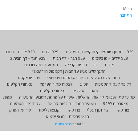
Meta
התחבר
929 – תקנון דיוור שיווקי ותקשורת דיגיטלית
929 ילדים
929 ילדים – חנוכה
929 ילדים – טו בשב"ט
929 תנך – דף הבית
929 תנך – דף הבית 2
אודות
דור – תוכניות קריאה
המן ועוד כמה צוררים
התנך שלנו מגיע עד הבית | הקמפוס הוירטואלי
התנך שלנו מגיע עד הבית | הקמפוס הוירטואלי
ויהי פודאקסט
חלופה לעמוד הקמפוס
יוטיוב
לצמוח מתוך הערפל
מאחורי הקלעים
מאחורי הקלעים
מאחורי הקלעים
מה פרשת השבוע? קריאות ישראליות ואישיות על פרשת השבוע וההפטרה
מפות
מצטרפים ל929
נושאים בתנך – תוכניות קריאה
עמוד נסיון הטמעות
צור קשר
ציר זמן תנכ"י
צרו קשר
קבוצות לימוד
שיר על הפרק
תנאי פרטיות
תנאי שימוש
Intigo12
בניית אתרים