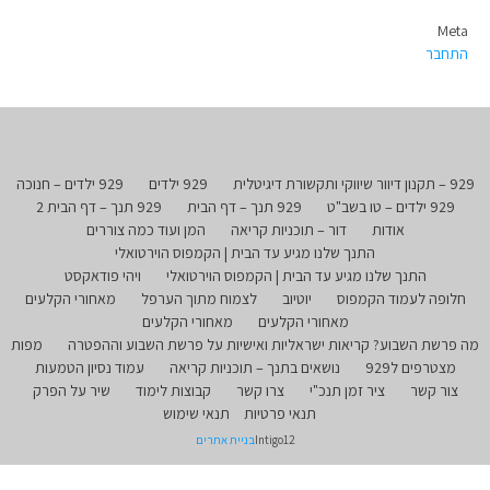
Meta
התחבר
929 – תקנון דיוור שיווקי ותקשורת דיגיטלית
929 ילדים
929 ילדים – חנוכה
929 ילדים – טו בשב"ט
929 תנך – דף הבית
929 תנך – דף הבית 2
אודות
דור – תוכניות קריאה
המן ועוד כמה צוררים
התנך שלנו מגיע עד הבית | הקמפוס הוירטואלי
התנך שלנו מגיע עד הבית | הקמפוס הוירטואלי
ויהי פודאקסט
חלופה לעמוד הקמפוס
יוטיוב
לצמוח מתוך הערפל
מאחורי הקלעים
מאחורי הקלעים
מאחורי הקלעים
מה פרשת השבוע? קריאות ישראליות ואישיות על פרשת השבוע וההפטרה
מפות
מצטרפים ל929
נושאים בתנך – תוכניות קריאה
עמוד נסיון הטמעות
צור קשר
ציר זמן תנכ"י
צרו קשר
קבוצות לימוד
שיר על הפרק
תנאי פרטיות
תנאי שימוש
Intigo12
בניית אתרים