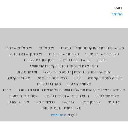
Meta
התחבר
929 – תקנון דיוור שיווקי ותקשורת דיגיטלית
929 ילדים
929 ילדים – חנוכה
929 ילדים – טו בשב"ט
929 תנך – דף הבית
929 תנך – דף הבית 2
אודות
דור – תוכניות קריאה
המן ועוד כמה צוררים
התנך שלנו מגיע עד הבית | הקמפוס הוירטואלי
התנך שלנו מגיע עד הבית | הקמפוס הוירטואלי
ויהי פודאקסט
חלופה לעמוד הקמפוס
יוטיוב
לצמוח מתוך הערפל
מאחורי הקלעים
מאחורי הקלעים
מאחורי הקלעים
מה פרשת השבוע? קריאות ישראליות ואישיות על פרשת השבוע וההפטרה
מפות
מצטרפים ל929
נושאים בתנך – תוכניות קריאה
עמוד נסיון הטמעות
צור קשר
ציר זמן תנכ"י
צרו קשר
קבוצות לימוד
שיר על הפרק
תנאי פרטיות
תנאי שימוש
Intigo12
בניית אתרים