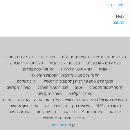
ינואר 2017
Meta
התחבר
929 – תקנון דיוור שיווקי ותקשורת דיגיטלית
929 ילדים
929 ילדים – חנוכה
929 ילדים – טו בשב"ט
929 תנך – דף הבית
929 תנך – דף הבית 2
אודות
דור – תוכניות קריאה
המן ועוד כמה צוררים
התנך שלנו מגיע עד הבית | הקמפוס הוירטואלי
התנך שלנו מגיע עד הבית | הקמפוס הוירטואלי
ויהי פודאקסט
חלופה לעמוד הקמפוס
יוטיוב
לצמוח מתוך הערפל
מאחורי הקלעים
מאחורי הקלעים
מאחורי הקלעים
מה פרשת השבוע? קריאות ישראליות ואישיות על פרשת השבוע וההפטרה
מפות
מצטרפים ל929
נושאים בתנך – תוכניות קריאה
עמוד נסיון הטמעות
צור קשר
ציר זמן תנכ"י
צרו קשר
קבוצות לימוד
שיר על הפרק
תנאי פרטיות
תנאי שימוש
Intigo12
בניית אתרים