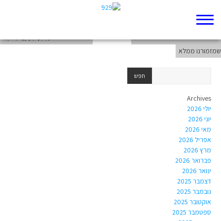
אָהַבְתָּ רָּע מִטּוֹב; שֶׁקֶר, מִדַּבֵּר צֶדֶק סֶלָה
תולעת האש תטפל בכול: עוד פער
רגע של עברית: יַחְתְּךָ וְיִסָּחֲךָ מֵאֹהֶל
שמזמורנו ממלא
Archives
יולי 2026
יוני 2026
מאי 2026
אפריל 2026
מרץ 2026
פברואר 2026
ינואר 2026
דצמבר 2025
נובמבר 2025
אוקטובר 2025
ספטמבר 2025