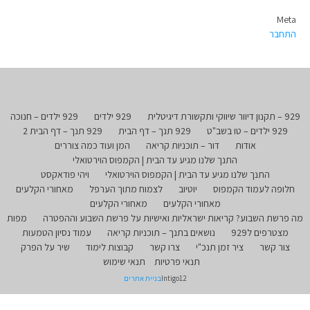
Meta
התחבר
929 – תקנון דיוור שיווקי ותקשורת דיגיטלית
929 ילדים
929 ילדים – חנוכה
929 ילדים – טו בשב"ט
929 תנך – דף הבית
929 תנך – דף הבית 2
אודות
דור – תוכניות קריאה
המן ועוד כמה צוררים
התנך שלנו מגיע עד הבית | הקמפוס הוירטואלי
התנך שלנו מגיע עד הבית | הקמפוס הוירטואלי
ויהי פודאקסט
חלופה לעמוד הקמפוס
יוטיוב
לצמוח מתוך הערפל
מאחורי הקלעים
מאחורי הקלעים
מאחורי הקלעים
מה פרשת השבוע? קריאות ישראליות ואישיות על פרשת השבוע וההפטרה
מפות
מצטרפים ל929
נושאים בתנך – תוכניות קריאה
עמוד נסיון הטמעות
צור קשר
ציר זמן תנכ"י
צרו קשר
קבוצות לימוד
שיר על הפרק
תנאי פרטיות
תנאי שימוש
Intigo12
בניית אתרים