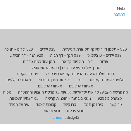
Meta
התחבר
929 – תקנון דיוור שיווקי ותקשורת דיגיטלית
929 ילדים
929 ילדים – חנוכה
929 ילדים – טו בשב"ט
929 תנך – דף הבית
929 תנך – דף הבית 2
אודות
דור – תוכניות קריאה
המן ועוד כמה צוררים
התנך שלנו מגיע עד הבית | הקמפוס הוירטואלי
התנך שלנו מגיע עד הבית | הקמפוס הוירטואלי
ויהי פודאקסט
חלופה לעמוד הקמפוס
יוטיוב
לצמוח מתוך הערפל
מאחורי הקלעים
מאחורי הקלעים
מאחורי הקלעים
מה פרשת השבוע? קריאות ישראליות ואישיות על פרשת השבוע וההפטרה
מפות
מצטרפים ל929
נושאים בתנך – תוכניות קריאה
עמוד נסיון הטמעות
צור קשר
ציר זמן תנכ"י
צרו קשר
קבוצות לימוד
שיר על הפרק
תנאי פרטיות
תנאי שימוש
Intigo12
בניית אתרים