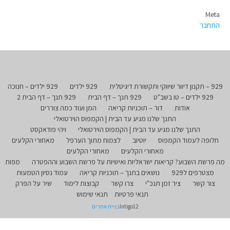
Meta
התחבר
929 – תקנון דיוור שיווקי ותקשורת דיגיטלית
929 ילדים
929 ילדים – חנוכה
929 ילדים – טו בשב"ט
929 תנך – דף הבית
929 תנך – דף הבית 2
אודות
דור – תוכניות קריאה
המן ועוד כמה צוררים
התנך שלנו מגיע עד הבית | הקמפוס הוירטואלי
התנך שלנו מגיע עד הבית | הקמפוס הוירטואלי
ויהי פודאקסט
חלופה לעמוד הקמפוס
יוטיוב
לצמוח מתוך הערפל
מאחורי הקלעים
מאחורי הקלעים
מאחורי הקלעים
מה פרשת השבוע? קריאות ישראליות ואישיות על פרשת השבוע וההפטרה
מפות
מצטרפים ל929
נושאים בתנך – תוכניות קריאה
עמוד נסיון הטמעות
צור קשר
ציר זמן תנכ"י
צרו קשר
קבוצות לימוד
שיר על הפרק
תנאי פרטיות
תנאי שימוש
Intigo12
בניית אתרים