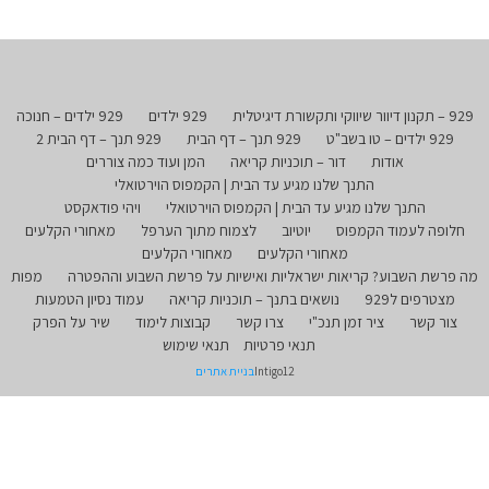
929 – תקנון דיוור שיווקי ותקשורת דיגיטלית
929 ילדים
929 ילדים – חנוכה
929 ילדים – טו בשב"ט
929 תנך – דף הבית
929 תנך – דף הבית 2
אודות
דור – תוכניות קריאה
המן ועוד כמה צוררים
התנך שלנו מגיע עד הבית | הקמפוס הוירטואלי
התנך שלנו מגיע עד הבית | הקמפוס הוירטואלי
ויהי פודאקסט
חלופה לעמוד הקמפוס
יוטיוב
לצמוח מתוך הערפל
מאחורי הקלעים
מאחורי הקלעים
מאחורי הקלעים
מה פרשת השבוע? קריאות ישראליות ואישיות על פרשת השבוע וההפטרה
מפות
מצטרפים ל929
נושאים בתנך – תוכניות קריאה
עמוד נסיון הטמעות
צור קשר
ציר זמן תנכ"י
צרו קשר
קבוצות לימוד
שיר על הפרק
תנאי פרטיות
תנאי שימוש
Intigo12
בניית אתרים