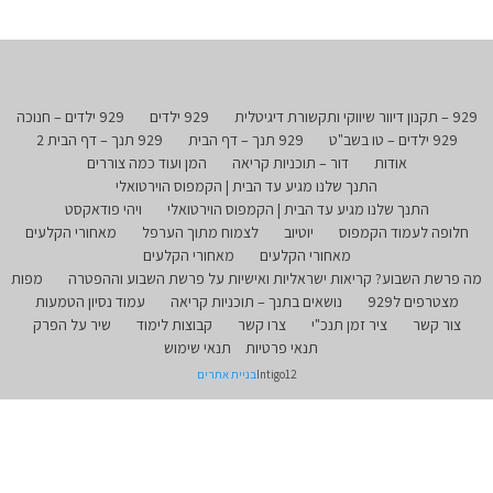
929 – תקנון דיוור שיווקי ותקשורת דיגיטלית
929 ילדים
929 ילדים – חנוכה
929 ילדים – טו בשב"ט
929 תנך – דף הבית
929 תנך – דף הבית 2
אודות
דור – תוכניות קריאה
המן ועוד כמה צוררים
התנך שלנו מגיע עד הבית | הקמפוס הוירטואלי
התנך שלנו מגיע עד הבית | הקמפוס הוירטואלי
ויהי פודאקסט
חלופה לעמוד הקמפוס
יוטיוב
לצמוח מתוך הערפל
מאחורי הקלעים
מאחורי הקלעים
מאחורי הקלעים
מה פרשת השבוע? קריאות ישראליות ואישיות על פרשת השבוע וההפטרה
מפות
מצטרפים ל929
נושאים בתנך – תוכניות קריאה
עמוד נסיון הטמעות
צור קשר
ציר זמן תנכ"י
צרו קשר
קבוצות לימוד
שיר על הפרק
תנאי פרטיות
תנאי שימוש
Intigo12
בניית אתרים