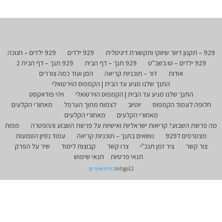
929 – תקנון דיוור שיווקי ותקשורת דיגיטלית
929 ילדים
929 ילדים – חנוכה
929 ילדים – טו בשב"ט
929 תנך – דף הבית
929 תנך – דף הבית 2
אודות
דור – תוכניות קריאה
המן ועוד כמה צוררים
התנך שלנו מגיע עד הבית | הקמפוס הוירטואלי
התנך שלנו מגיע עד הבית | הקמפוס הוירטואלי
ויהי פודאקסט
חלופה לעמוד הקמפוס
יוטיוב
לצמוח מתוך הערפל
מאחורי הקלעים
מאחורי הקלעים
מאחורי הקלעים
מה פרשת השבוע? קריאות ישראליות ואישיות על פרשת השבוע וההפטרה
מפות
מצטרפים ל929
נושאים בתנך – תוכניות קריאה
עמוד נסיון הטמעות
צור קשר
ציר זמן תנכ"י
צרו קשר
קבוצות לימוד
שיר על הפרק
תנאי פרטיות
תנאי שימוש
Intigo12
בניית אתרים