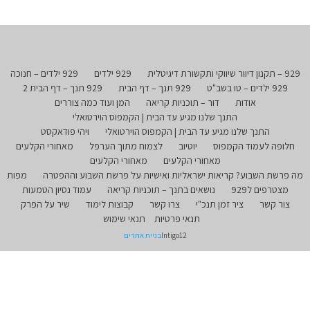
929 – תקנון דיוור שיווקי ותקשורת דיגיטלית
929 ילדים
929 ילדים – חנוכה
929 ילדים – טו בשב"ט
929 תנך – דף הבית
929 תנך – דף הבית 2
אודות
דור – תוכניות קריאה
המן ועוד כמה צוררים
התנך שלנו מגיע עד הבית | הקמפוס הוירטואלי
התנך שלנו מגיע עד הבית | הקמפוס הוירטואלי
ויהי פודאקסט
חלופה לעמוד הקמפוס
יוטיוב
לצמוח מתוך הערפל
מאחורי הקלעים
מאחורי הקלעים
מאחורי הקלעים
מה פרשת השבוע? קריאות ישראליות ואישיות על פרשת השבוע וההפטרה
מפות
מצטרפים ל929
נושאים בתנך – תוכניות קריאה
עמוד נסיון הטמעות
צור קשר
ציר זמן תנכ"י
צרו קשר
קבוצות לימוד
שיר על הפרק
תנאי פרטיות
תנאי שימוש
Intigo12
בניית אתרים