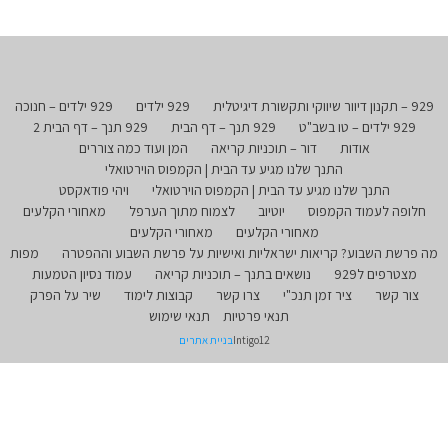
929 – תקנון דיוור שיווקי ותקשורת דיגיטלית
929 ילדים
929 ילדים – חנוכה
929 ילדים – טו בשב"ט
929 תנך – דף הבית
929 תנך – דף הבית 2
אודות
דור – תוכניות קריאה
המן ועוד כמה צוררים
התנך שלנו מגיע עד הבית | הקמפוס הוירטואלי
התנך שלנו מגיע עד הבית | הקמפוס הוירטואלי
ויהי פודאקסט
חלופה לעמוד הקמפוס
יוטיוב
לצמוח מתוך הערפל
מאחורי הקלעים
מאחורי הקלעים
מאחורי הקלעים
מה פרשת השבוע? קריאות ישראליות ואישיות על פרשת השבוע וההפטרה
מפות
מצטרפים ל929
נושאים בתנך – תוכניות קריאה
עמוד נסיון הטמעות
צור קשר
ציר זמן תנכ"י
צרו קשר
קבוצות לימוד
שיר על הפרק
תנאי פרטיות
תנאי שימוש
Intigo12
בניית אתרים