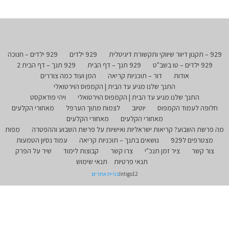
929 – תקנון דיוור שיווקי ותקשורת דיגיטלית
929 ילדים
929 ילדים – חנוכה
929 ילדים – טו בשב"ט
929 תנך – דף הבית
929 תנך – דף הבית 2
אודות
דור – תוכניות קריאה
המן ועוד כמה צוררים
התנך שלנו מגיע עד הבית | הקמפוס הוירטואלי
התנך שלנו מגיע עד הבית | הקמפוס הוירטואלי
ויהי פודאקסט
חלופה לעמוד הקמפוס
יוטיוב
לצמוח מתוך הערפל
מאחורי הקלעים
מאחורי הקלעים
מאחורי הקלעים
מה פרשת השבוע? קריאות ישראליות ואישיות על פרשת השבוע וההפטרה
מפות
מצטרפים ל929
נושאים בתנך – תוכניות קריאה
עמוד נסיון הטמעות
צור קשר
ציר זמן תנכ"י
צרו קשר
קבוצות לימוד
שיר על הפרק
תנאי פרטיות
תנאי שימוש
Intigo12
בניית אתרים