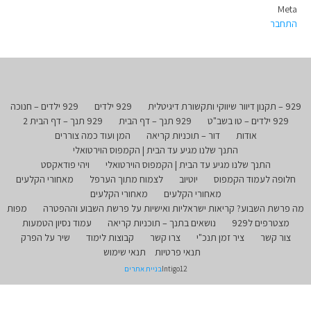
Meta
התחבר
929 – תקנון דיוור שיווקי ותקשורת דיגיטלית
929 ילדים
929 ילדים – חנוכה
929 ילדים – טו בשב"ט
929 תנך – דף הבית
929 תנך – דף הבית 2
אודות
דור – תוכניות קריאה
המן ועוד כמה צוררים
התנך שלנו מגיע עד הבית | הקמפוס הוירטואלי
התנך שלנו מגיע עד הבית | הקמפוס הוירטואלי
ויהי פודאקסט
חלופה לעמוד הקמפוס
יוטיוב
לצמוח מתוך הערפל
מאחורי הקלעים
מאחורי הקלעים
מאחורי הקלעים
מה פרשת השבוע? קריאות ישראליות ואישיות על פרשת השבוע וההפטרה
מפות
מצטרפים ל929
נושאים בתנך – תוכניות קריאה
עמוד נסיון הטמעות
צור קשר
ציר זמן תנכ"י
צרו קשר
קבוצות לימוד
שיר על הפרק
תנאי פרטיות
תנאי שימוש
Intigo12
בניית אתרים