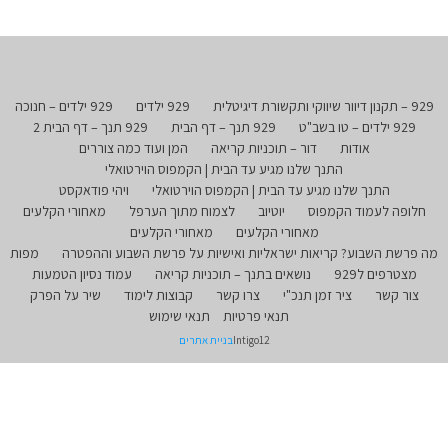
929 – תקנון דיוור שיווקי ותקשורת דיגיטלית
929 ילדים
929 ילדים – חנוכה
929 ילדים – טו בשב"ט
929 תנך – דף הבית
929 תנך – דף הבית 2
אודות
דור – תוכניות קריאה
המן ועוד כמה צוררים
התנך שלנו מגיע עד הבית | הקמפוס הוירטואלי
התנך שלנו מגיע עד הבית | הקמפוס הוירטואלי
ויהי פודאקסט
חלופה לעמוד הקמפוס
יוטיוב
לצמוח מתוך הערפל
מאחורי הקלעים
מאחורי הקלעים
מאחורי הקלעים
מה פרשת השבוע? קריאות ישראליות ואישיות על פרשת השבוע וההפטרה
מפות
מצטרפים ל929
נושאים בתנך – תוכניות קריאה
עמוד נסיון הטמעות
צור קשר
ציר זמן תנכ"י
צרו קשר
קבוצות לימוד
שיר על הפרק
תנאי פרטיות
תנאי שימוש
Intigo12
בניית אתרים