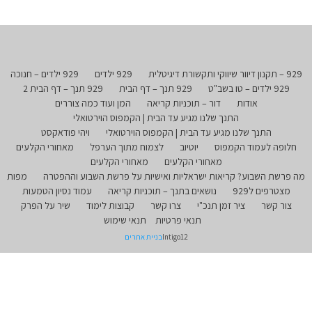
929 – תקנון דיוור שיווקי ותקשורת דיגיטלית
929 ילדים
929 ילדים – חנוכה
929 ילדים – טו בשב"ט
929 תנך – דף הבית
929 תנך – דף הבית 2
אודות
דור – תוכניות קריאה
המן ועוד כמה צוררים
התנך שלנו מגיע עד הבית | הקמפוס הוירטואלי
התנך שלנו מגיע עד הבית | הקמפוס הוירטואלי
ויהי פודאקסט
חלופה לעמוד הקמפוס
יוטיוב
לצמוח מתוך הערפל
מאחורי הקלעים
מאחורי הקלעים
מאחורי הקלעים
מה פרשת השבוע? קריאות ישראליות ואישיות על פרשת השבוע וההפטרה
מפות
מצטרפים ל929
נושאים בתנך – תוכניות קריאה
עמוד נסיון הטמעות
צור קשר
ציר זמן תנכ"י
צרו קשר
קבוצות לימוד
שיר על הפרק
תנאי פרטיות
תנאי שימוש
Intigo12
בניית אתרים