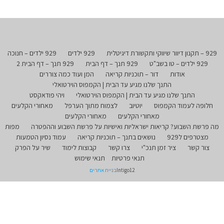
929 – תקנון דיוור שיווקי ותקשורת דיגיטלית
929 ילדים
929 ילדים – חנוכה
929 ילדים – טו בשב"ט
929 תנך – דף הבית
929 תנך – דף הבית 2
אודות
דור – תוכניות קריאה
המן ועוד כמה צוררים
התנך שלנו מגיע עד הבית | הקמפוס הוירטואלי
התנך שלנו מגיע עד הבית | הקמפוס הוירטואלי
ויהי פודאקסט
חלופה לעמוד הקמפוס
יוטיוב
לצמוח מתוך הערפל
מאחורי הקלעים
מאחורי הקלעים
מאחורי הקלעים
מה פרשת השבוע? קריאות ישראליות ואישיות על פרשת השבוע וההפטרה
מפות
מצטרפים ל929
נושאים בתנך – תוכניות קריאה
עמוד נסיון הטמעות
צור קשר
ציר זמן תנכ"י
צרו קשר
קבוצות לימוד
שיר על הפרק
תנאי פרטיות
תנאי שימוש
Intigo12
בניית אתרים