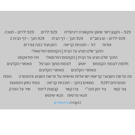
929 – תקנון דיוור שיווקי ותקשורת דיגיטלית
929 ילדים
929 ילדים – חנוכה
929 ילדים – טו בשב"ט
929 תנך – דף הבית
929 תנך – דף הבית 2
אודות
דור – תוכניות קריאה
המן ועוד כמה צוררים
התנך שלנו מגיע עד הבית | הקמפוס הוירטואלי
התנך שלנו מגיע עד הבית | הקמפוס הוירטואלי
ויהי פודאקסט
חלופה לעמוד הקמפוס
יוטיוב
לצמוח מתוך הערפל
מאחורי הקלעים
מאחורי הקלעים
מאחורי הקלעים
מה פרשת השבוע? קריאות ישראליות ואישיות על פרשת השבוע וההפטרה
מפות
מצטרפים ל929
נושאים בתנך – תוכניות קריאה
עמוד נסיון הטמעות
צור קשר
ציר זמן תנכ"י
צרו קשר
קבוצות לימוד
שיר על הפרק
תנאי פרטיות
תנאי שימוש
Intigo12
בניית אתרים