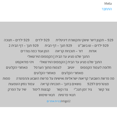
Meta
התחבר
929 – תקנון דיוור שיווקי ותקשורת דיגיטלית
929 ילדים
929 ילדים – חנוכה
929 ילדים – טו בשב"ט
929 תנך – דף הבית
929 תנך – דף הבית 2
אודות
דור – תוכניות קריאה
המן ועוד כמה צוררים
התנך שלנו מגיע עד הבית | הקמפוס הוירטואלי
התנך שלנו מגיע עד הבית | הקמפוס הוירטואלי
ויהי פודאקסט
חלופה לעמוד הקמפוס
יוטיוב
לצמוח מתוך הערפל
מאחורי הקלעים
מאחורי הקלעים
מאחורי הקלעים
מה פרשת השבוע? קריאות ישראליות ואישיות על פרשת השבוע וההפטרה
מפות
מצטרפים ל929
נושאים בתנך – תוכניות קריאה
עמוד נסיון הטמעות
צור קשר
ציר זמן תנכ"י
צרו קשר
קבוצות לימוד
שיר על הפרק
תנאי פרטיות
תנאי שימוש
Intigo12
בניית אתרים