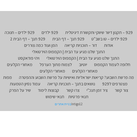
929 – תקנון דיוור שיווקי ותקשורת דיגיטלית
929 ילדים
929 ילדים – חנוכה
929 ילדים – טו בשב"ט
929 תנך – דף הבית
929 תנך – דף הבית 2
אודות
דור – תוכניות קריאה
המן ועוד כמה צוררים
התנך שלנו מגיע עד הבית | הקמפוס הוירטואלי
התנך שלנו מגיע עד הבית | הקמפוס הוירטואלי
ויהי פודאקסט
חלופה לעמוד הקמפוס
יוטיוב
לצמוח מתוך הערפל
מאחורי הקלעים
מאחורי הקלעים
מאחורי הקלעים
מה פרשת השבוע? קריאות ישראליות ואישיות על פרשת השבוע וההפטרה
מפות
מצטרפים ל929
נושאים בתנך – תוכניות קריאה
עמוד נסיון הטמעות
צור קשר
ציר זמן תנכ"י
צרו קשר
קבוצות לימוד
שיר על הפרק
תנאי פרטיות
תנאי שימוש
Intigo12
בניית אתרים