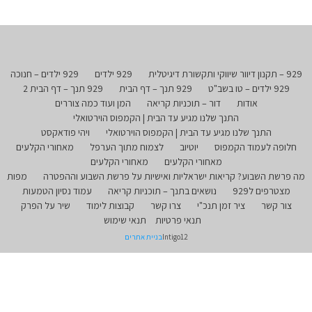
929 – תקנון דיוור שיווקי ותקשורת דיגיטלית
929 ילדים
929 ילדים – חנוכה
929 ילדים – טו בשב"ט
929 תנך – דף הבית
929 תנך – דף הבית 2
אודות
דור – תוכניות קריאה
המן ועוד כמה צוררים
התנך שלנו מגיע עד הבית | הקמפוס הוירטואלי
התנך שלנו מגיע עד הבית | הקמפוס הוירטואלי
ויהי פודאקסט
חלופה לעמוד הקמפוס
יוטיוב
לצמוח מתוך הערפל
מאחורי הקלעים
מאחורי הקלעים
מאחורי הקלעים
מה פרשת השבוע? קריאות ישראליות ואישיות על פרשת השבוע וההפטרה
מפות
מצטרפים ל929
נושאים בתנך – תוכניות קריאה
עמוד נסיון הטמעות
צור קשר
ציר זמן תנכ"י
צרו קשר
קבוצות לימוד
שיר על הפרק
תנאי פרטיות
תנאי שימוש
Intigo12
בניית אתרים