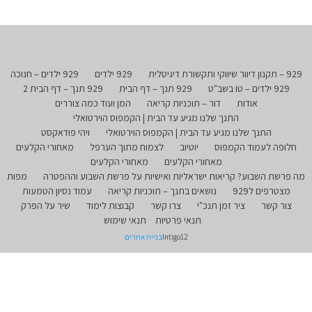
929 – תקנון דיוור שיווקי ותקשורת דיגיטלית
929 ילדים
929 ילדים – חנוכה
929 ילדים – טו בשב"ט
929 תנך – דף הבית
929 תנך – דף הבית 2
אודות
דור – תוכניות קריאה
המן ועוד כמה צוררים
התנך שלנו מגיע עד הבית | הקמפוס הוירטואלי
התנך שלנו מגיע עד הבית | הקמפוס הוירטואלי
ויהי פודאקסט
חלופה לעמוד הקמפוס
יוטיוב
לצמוח מתוך הערפל
מאחורי הקלעים
מאחורי הקלעים
מאחורי הקלעים
מה פרשת השבוע? קריאות ישראליות ואישיות על פרשת השבוע וההפטרה
מפות
מצטרפים ל929
נושאים בתנך – תוכניות קריאה
עמוד נסיון הטמעות
צור קשר
ציר זמן תנכ"י
צרו קשר
קבוצות לימוד
שיר על הפרק
תנאי פרטיות
תנאי שימוש
Intigo12
בניית אתרים