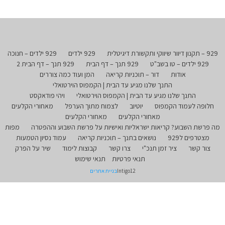
929 – תקנון דיוור שיווקי ותקשורת דיגיטלית
929 ילדים
929 ילדים – חנוכה
929 ילדים – טו בשב"ט
929 תנך – דף הבית
929 תנך – דף הבית 2
אודות
דור – תוכניות קריאה
המן ועוד כמה צוררים
התנך שלנו מגיע עד הבית | הקמפוס הוירטואלי
התנך שלנו מגיע עד הבית | הקמפוס הוירטואלי
ויהי פודאקסט
חלופה לעמוד הקמפוס
יוטיוב
לצמוח מתוך הערפל
מאחורי הקלעים
מאחורי הקלעים
מאחורי הקלעים
מה פרשת השבוע? קריאות ישראליות ואישיות על פרשת השבוע וההפטרה
מפות
מצטרפים ל929
נושאים בתנך – תוכניות קריאה
עמוד נסיון הטמעות
צור קשר
ציר זמן תנכ"י
צרו קשר
קבוצות לימוד
שיר על הפרק
תנאי פרטיות
תנאי שימוש
Intigo12
בניית אתרים