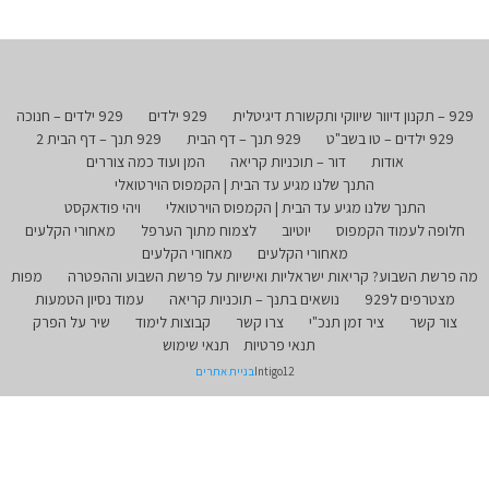
929 – תקנון דיוור שיווקי ותקשורת דיגיטלית
929 ילדים
929 ילדים – חנוכה
929 ילדים – טו בשב"ט
929 תנך – דף הבית
929 תנך – דף הבית 2
אודות
דור – תוכניות קריאה
המן ועוד כמה צוררים
התנך שלנו מגיע עד הבית | הקמפוס הוירטואלי
התנך שלנו מגיע עד הבית | הקמפוס הוירטואלי
ויהי פודאקסט
חלופה לעמוד הקמפוס
יוטיוב
לצמוח מתוך הערפל
מאחורי הקלעים
מאחורי הקלעים
מאחורי הקלעים
מה פרשת השבוע? קריאות ישראליות ואישיות על פרשת השבוע וההפטרה
מפות
מצטרפים ל929
נושאים בתנך – תוכניות קריאה
עמוד נסיון הטמעות
צור קשר
ציר זמן תנכ"י
צרו קשר
קבוצות לימוד
שיר על הפרק
תנאי פרטיות
תנאי שימוש
Intigo12
בניית אתרים