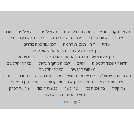
929 – תקנון דיוור שיווקי ותקשורת דיגיטלית
929 ילדים
929 ילדים – חנוכה
929 ילדים – טו בשב"ט
929 תנך – דף הבית
929 תנך – דף הבית 2
אודות
דור – תוכניות קריאה
המן ועוד כמה צוררים
התנך שלנו מגיע עד הבית | הקמפוס הוירטואלי
התנך שלנו מגיע עד הבית | הקמפוס הוירטואלי
ויהי פודאקסט
חלופה לעמוד הקמפוס
יוטיוב
לצמוח מתוך הערפל
מאחורי הקלעים
מאחורי הקלעים
מאחורי הקלעים
מה פרשת השבוע? קריאות ישראליות ואישיות על פרשת השבוע וההפטרה
מפות
מצטרפים ל929
נושאים בתנך – תוכניות קריאה
עמוד נסיון הטמעות
צור קשר
ציר זמן תנכ"י
צרו קשר
קבוצות לימוד
שיר על הפרק
תנאי פרטיות
תנאי שימוש
Intigo12
בניית אתרים