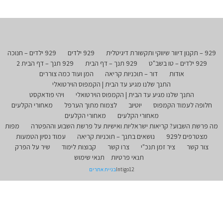
929 – תקנון דיוור שיווקי ותקשורת דיגיטלית
929 ילדים
929 ילדים – חנוכה
929 ילדים – טו בשב"ט
929 תנך – דף הבית
929 תנך – דף הבית 2
אודות
דור – תוכניות קריאה
המן ועוד כמה צוררים
התנך שלנו מגיע עד הבית | הקמפוס הוירטואלי
התנך שלנו מגיע עד הבית | הקמפוס הוירטואלי
ויהי פודאקסט
חלופה לעמוד הקמפוס
יוטיוב
לצמוח מתוך הערפל
מאחורי הקלעים
מאחורי הקלעים
מאחורי הקלעים
מה פרשת השבוע? קריאות ישראליות ואישיות על פרשת השבוע וההפטרה
מפות
מצטרפים ל929
נושאים בתנך – תוכניות קריאה
עמוד נסיון הטמעות
צור קשר
ציר זמן תנכ"י
צרו קשר
קבוצות לימוד
שיר על הפרק
תנאי פרטיות
תנאי שימוש
Intigo12
בניית אתרים