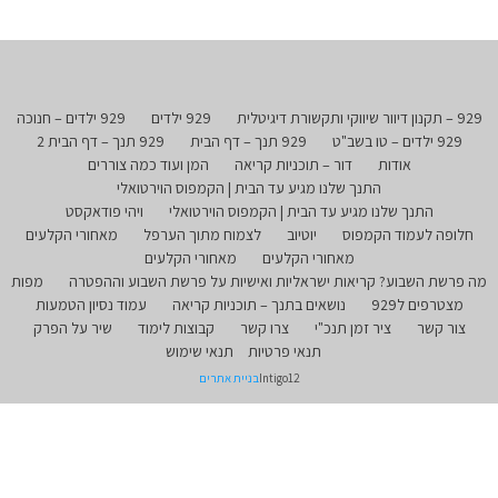
929 – תקנון דיוור שיווקי ותקשורת דיגיטלית
929 ילדים
929 ילדים – חנוכה
929 ילדים – טו בשב"ט
929 תנך – דף הבית
929 תנך – דף הבית 2
אודות
דור – תוכניות קריאה
המן ועוד כמה צוררים
התנך שלנו מגיע עד הבית | הקמפוס הוירטואלי
התנך שלנו מגיע עד הבית | הקמפוס הוירטואלי
ויהי פודאקסט
חלופה לעמוד הקמפוס
יוטיוב
לצמוח מתוך הערפל
מאחורי הקלעים
מאחורי הקלעים
מאחורי הקלעים
מה פרשת השבוע? קריאות ישראליות ואישיות על פרשת השבוע וההפטרה
מפות
מצטרפים ל929
נושאים בתנך – תוכניות קריאה
עמוד נסיון הטמעות
צור קשר
ציר זמן תנכ"י
צרו קשר
קבוצות לימוד
שיר על הפרק
תנאי פרטיות
תנאי שימוש
Intigo12
בניית אתרים