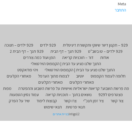
Meta
התחבר
929 – תקנון דיוור שיווקי ותקשורת דיגיטלית
929 ילדים
929 ילדים – חנוכה
929 ילדים – טו בשב"ט
929 תנך – דף הבית
929 תנך – דף הבית 2
אודות
דור – תוכניות קריאה
המן ועוד כמה צוררים
התנך שלנו מגיע עד הבית | הקמפוס הוירטואלי
התנך שלנו מגיע עד הבית | הקמפוס הוירטואלי
ויהי פודאקסט
חלופה לעמוד הקמפוס
יוטיוב
לצמוח מתוך הערפל
מאחורי הקלעים
מאחורי הקלעים
מאחורי הקלעים
מה פרשת השבוע? קריאות ישראליות ואישיות על פרשת השבוע וההפטרה
מפות
מצטרפים ל929
נושאים בתנך – תוכניות קריאה
עמוד נסיון הטמעות
צור קשר
ציר זמן תנכ"י
צרו קשר
קבוצות לימוד
שיר על הפרק
תנאי פרטיות
תנאי שימוש
Intigo12
בניית אתרים