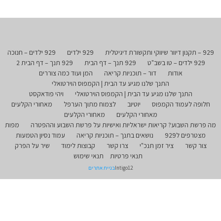
929 – תקנון דיוור שיווקי ותקשורת דיגיטלית
929 ילדים
929 ילדים – חנוכה
929 ילדים – טו בשב"ט
929 תנך – דף הבית
929 תנך – דף הבית 2
אודות
דור – תוכניות קריאה
המן ועוד כמה צוררים
התנך שלנו מגיע עד הבית | הקמפוס הוירטואלי
התנך שלנו מגיע עד הבית | הקמפוס הוירטואלי
ויהי פודאקסט
חלופה לעמוד הקמפוס
יוטיוב
לצמוח מתוך הערפל
מאחורי הקלעים
מאחורי הקלעים
מאחורי הקלעים
מה פרשת השבוע? קריאות ישראליות ואישיות על פרשת השבוע וההפטרה
מפות
מצטרפים ל929
נושאים בתנך – תוכניות קריאה
עמוד נסיון הטמעות
צור קשר
ציר זמן תנכ"י
צרו קשר
קבוצות לימוד
שיר על הפרק
תנאי פרטיות
תנאי שימוש
Intigo12
בניית אתרים