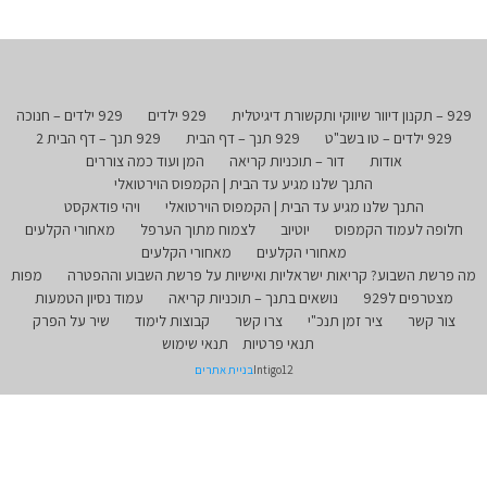
929 – תקנון דיוור שיווקי ותקשורת דיגיטלית
929 ילדים
929 ילדים – חנוכה
929 ילדים – טו בשב"ט
929 תנך – דף הבית
929 תנך – דף הבית 2
אודות
דור – תוכניות קריאה
המן ועוד כמה צוררים
התנך שלנו מגיע עד הבית | הקמפוס הוירטואלי
התנך שלנו מגיע עד הבית | הקמפוס הוירטואלי
ויהי פודאקסט
חלופה לעמוד הקמפוס
יוטיוב
לצמוח מתוך הערפל
מאחורי הקלעים
מאחורי הקלעים
מאחורי הקלעים
מה פרשת השבוע? קריאות ישראליות ואישיות על פרשת השבוע וההפטרה
מפות
מצטרפים ל929
נושאים בתנך – תוכניות קריאה
עמוד נסיון הטמעות
צור קשר
ציר זמן תנכ"י
צרו קשר
קבוצות לימוד
שיר על הפרק
תנאי פרטיות
תנאי שימוש
Intigo12
בניית אתרים