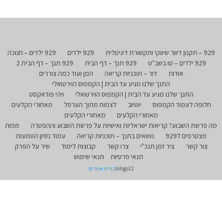
929 – תקנון דיוור שיווקי ותקשורת דיגיטלית
929 ילדים
929 ילדים – חנוכה
929 ילדים – טו בשב"ט
929 תנך – דף הבית
929 תנך – דף הבית 2
אודות
דור – תוכניות קריאה
המן ועוד כמה צוררים
התנך שלנו מגיע עד הבית | הקמפוס הוירטואלי
התנך שלנו מגיע עד הבית | הקמפוס הוירטואלי
ויהי פודאקסט
חלופה לעמוד הקמפוס
יוטיוב
לצמוח מתוך הערפל
מאחורי הקלעים
מאחורי הקלעים
מאחורי הקלעים
מה פרשת השבוע? קריאות ישראליות ואישיות על פרשת השבוע וההפטרה
מפות
מצטרפים ל929
נושאים בתנך – תוכניות קריאה
עמוד נסיון הטמעות
צור קשר
ציר זמן תנכ"י
צרו קשר
קבוצות לימוד
שיר על הפרק
תנאי פרטיות
תנאי שימוש
Intigo12
בניית אתרים