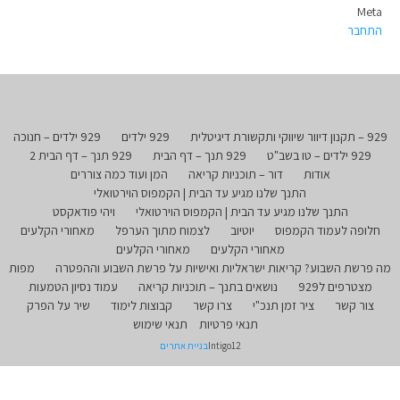
Meta
התחבר
929 – תקנון דיוור שיווקי ותקשורת דיגיטלית
929 ילדים
929 ילדים – חנוכה
929 ילדים – טו בשב"ט
929 תנך – דף הבית
929 תנך – דף הבית 2
אודות
דור – תוכניות קריאה
המן ועוד כמה צוררים
התנך שלנו מגיע עד הבית | הקמפוס הוירטואלי
התנך שלנו מגיע עד הבית | הקמפוס הוירטואלי
ויהי פודאקסט
חלופה לעמוד הקמפוס
יוטיוב
לצמוח מתוך הערפל
מאחורי הקלעים
מאחורי הקלעים
מאחורי הקלעים
מה פרשת השבוע? קריאות ישראליות ואישיות על פרשת השבוע וההפטרה
מפות
מצטרפים ל929
נושאים בתנך – תוכניות קריאה
עמוד נסיון הטמעות
צור קשר
ציר זמן תנכ"י
צרו קשר
קבוצות לימוד
שיר על הפרק
תנאי פרטיות
תנאי שימוש
Intigo12
בניית אתרים