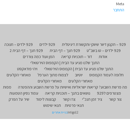
Meta
התחבר
929 – תקנון דיוור שיווקי ותקשורת דיגיטלית
929 ילדים
929 ילדים – חנוכה
929 ילדים – טו בשב"ט
929 תנך – דף הבית
929 תנך – דף הבית 2
אודות
דור – תוכניות קריאה
המן ועוד כמה צוררים
התנך שלנו מגיע עד הבית | הקמפוס הוירטואלי
התנך שלנו מגיע עד הבית | הקמפוס הוירטואלי
ויהי פודאקסט
חלופה לעמוד הקמפוס
יוטיוב
לצמוח מתוך הערפל
מאחורי הקלעים
מאחורי הקלעים
מאחורי הקלעים
מה פרשת השבוע? קריאות ישראליות ואישיות על פרשת השבוע וההפטרה
מפות
מצטרפים ל929
נושאים בתנך – תוכניות קריאה
עמוד נסיון הטמעות
צור קשר
ציר זמן תנכ"י
צרו קשר
קבוצות לימוד
שיר על הפרק
תנאי פרטיות
תנאי שימוש
Intigo12
בניית אתרים